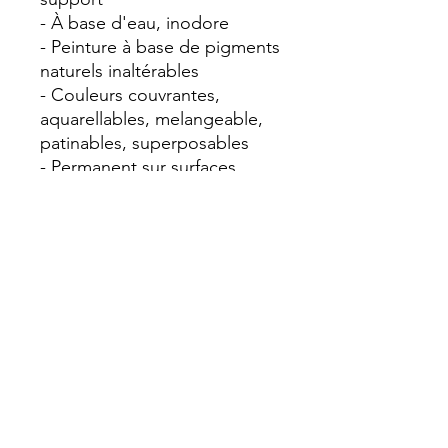
- À base d'eau, inodore
- Peinture à base de pigments
naturels inaltérables
- Couleurs couvrantes,
aquarellables, melangeable,
patinables, superposables
- Permanent sur surfaces
poreuses
- Semi-permanent (effaçable)
sur surfaces lisses non
poreuses
- Ne traverse pas le papier
- Grande palette de couleurs
et d'effets : pastel, fluos,
métallisés, pailletés
- Fonctionne sur Papier,
Carton, Pierre, Bois, Métal,
Plastique, Tissu, Céramique,