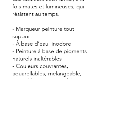
fois mates et lumineuses, qui
résistent au temps.
- Marqueur peinture tout
support
- À base d'eau, inodore
- Peinture à base de pigments
naturels inaltérables
- Couleurs couvrantes,
aquarellables, melangeable,
patinables, superposables
- Permanent sur surfaces
poreuses
- Semi-permanent (effaçable)
sur surfaces lisses non
poreuses
- Ne traverse pas le papier
- Grande palette de couleurs