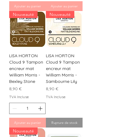
Ajouter au panier
Ajouter au panier
Nouveauté
Nouveauté
LISA HORTON
LISA HORTON
Cloud 9 Tampon
Cloud 9 Tampon
encreur mat
encreur mat
William Morris -
William Morris -
Bexley Stone
Sambourne Lily
Prix
Prix
8,90 €
8,90 €
TVA Incluse
TVA Incluse
Ajouter au panier
Rupture de stock
Nouveauté