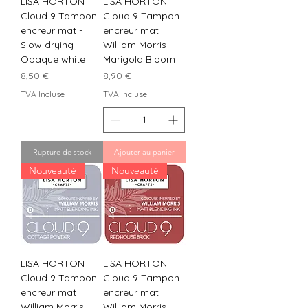
LISA HORTON
LISA HORTON
Cloud 9 Tampon
Cloud 9 Tampon
encreur mat -
encreur mat
Slow drying
William Morris -
Opaque white
Marigold Bloom
Prix
Prix
8,50 €
8,90 €
TVA Incluse
TVA Incluse
Rupture de stock
Ajouter au panier
Nouveauté
Nouveauté
LISA HORTON
LISA HORTON
Cloud 9 Tampon
Cloud 9 Tampon
encreur mat
encreur mat
William Morris -
William Morris -