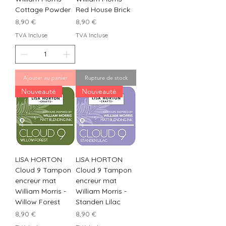
Cottage Powder
Red House Brick
Prix
Prix
8,90 €
8,90 €
TVA Incluse
TVA Incluse
Ajouter au panier
Rupture de stock
Nouveauté
Nouveauté
LISA HORTON
LISA HORTON
Cloud 9 Tampon
Cloud 9 Tampon
encreur mat
encreur mat
William Morris -
William Morris -
Willow Forest
Standen Lilac
Prix
Prix
8,90 €
8,90 €