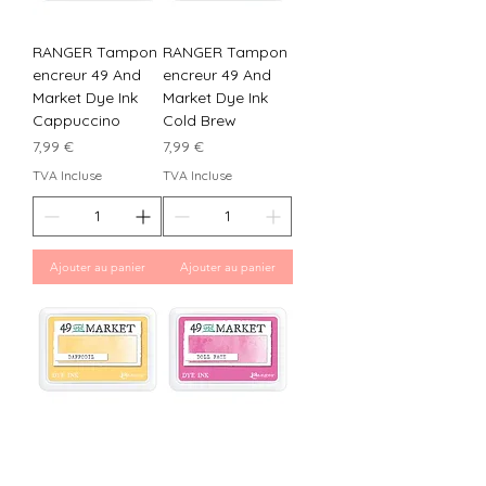
RANGER Tampon
RANGER Tampon
encreur 49 And
encreur 49 And
Market Dye Ink
Market Dye Ink
Cappuccino
Cold Brew
Prix
Prix
7,99 €
7,99 €
TVA Incluse
TVA Incluse
Ajouter au panier
Ajouter au panier
RANGER Tampon
RANGER Tampon
encreur 49 And
encreur 49 And