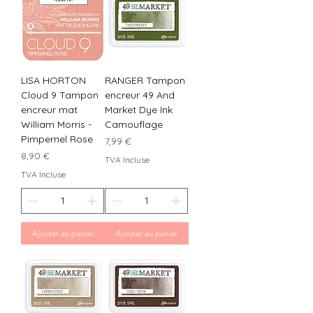
LISA HORTON
RANGER Tampon
Cloud 9 Tampon
encreur 49 And
encreur mat
Market Dye Ink
William Morris -
Camouflage
Pimpernel Rose
Prix
7,99 €
Prix
8,90 €
TVA Incluse
TVA Incluse
Ajouter au panier
Ajouter au panier