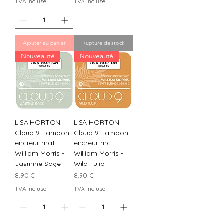
TVA Incluse
TVA Incluse
Ajouter au panier
Rupture de stock
Nouveauté
Nouveauté
LISA HORTON
LISA HORTON
Cloud 9 Tampon
Cloud 9 Tampon
encreur mat
encreur mat
William Morris -
William Morris -
Jasmine Sage
Wild Tulip
Prix
Prix
8,90 €
8,90 €
TVA Incluse
TVA Incluse